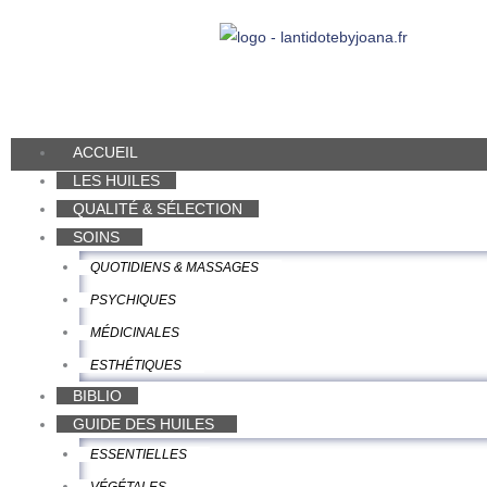
Aller
au
contenu
ACCUEIL
LES HUILES
QUALITÉ & SÉLECTION
SOINS
QUOTIDIENS & MASSAGES
PSYCHIQUES
MÉDICINALES
ESTHÉTIQUES
BIBLIO
GUIDE DES HUILES
ESSENTIELLES