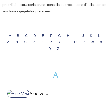
propriétés, caractéristiques, conseils et précautions d’utilisation de
vos huiles gégétales préférées.
A
B
C
D
E
F
G
H
I
J
K
L
M
N
O
P
Q
R
S
T
U
V
W
X
Y
Z
A
Aloé vera