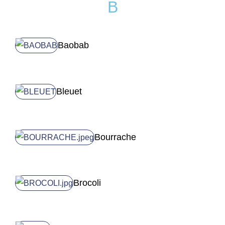
B
Baobab
Bleuet
Bourrache
Brocoli