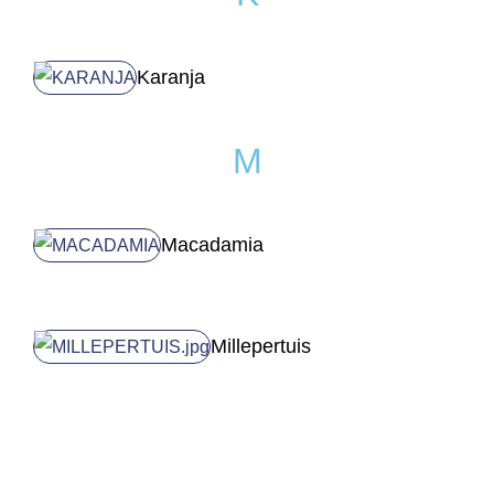
Karanja
M
Macadamia
Millepertuis