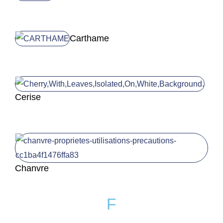
Carthame
Cerise
Chanvre
F