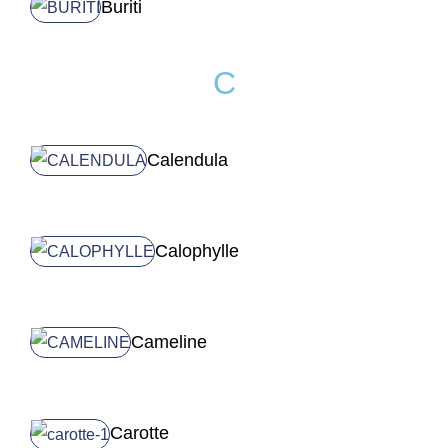
Buriti
C
Calendula
Calophylle
Cameline
Carotte