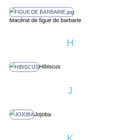
Macérat de figue de barbarie
H
Hibiscus
J
Jojoba
K