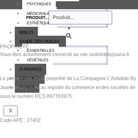
PSYCHIQUES
MÉDICINALES
PRODUIT...
ESTHÉTIQUES
×
BIBLIO
GUIDE DES HUILES
PROPRIÉTÉ
ESSENTIELLES
Vous êtes actuellement connecté au site lantidotebyjoana.fr
VÉGÉTALES
À PROPOS
Le présent site est la propriété de La Compagnie L’Antidote By
CONTACT
Joana enregistrée au registre du commerce et des sociétés de
PANIER
sous le numéro RCS 897763975.
X
Code APE :
2740Z