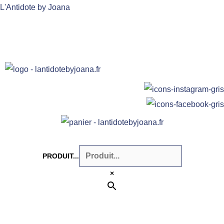
Aller
L'Antidote by Joana
au
contenu
PRODUIT...
×