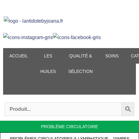
Aller
au
contenu
ACCUEIL
LES
QUALITÉ &
SOINS
CA
HUILES
SÉLECTION
PROBLÈME CIRCULATOIRE
PROBLÈMES CIRCULATOIRES & LYMPHATIQUE - JAMBES