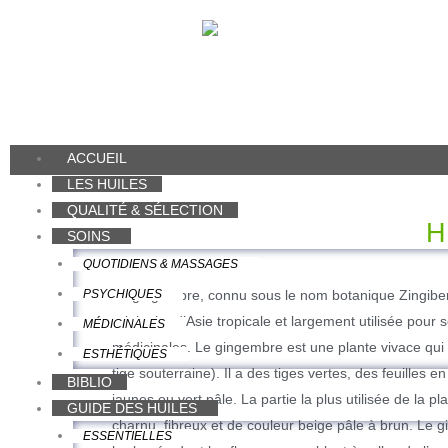
Aller
au
contenu
ACCUEIL
LES HUILES
QUALITÉ & SÉLECTION
H
SOINS
QUOTIDIENS & MASSAGES
PSYCHIQUES
Le gingembre, connu sous le nom botanique Zingiber o
originaire d’Asie tropicale et largement utilisée pour 
MÉDICINALES
médicinales. Le gingembre est une plante vivace qui
ESTHÉTIQUES
tige souterraine). Il a des tiges vertes, des feuilles e
BIBLIO
jaunes ou vert pâle. La partie la plus utilisée de la pl
GUIDE DES HUILES
charnu, fibreux et de couleur beige pâle à brun. Le 
ESSENTIELLES