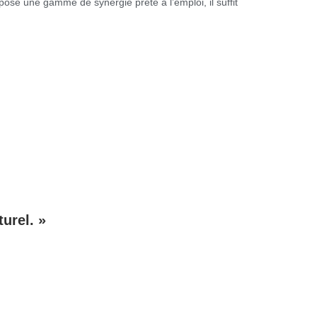
ose une gamme de synergie prête à l’emploi, il suffit
urel. »