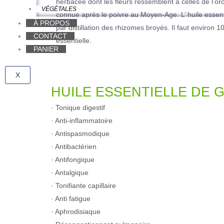
herbacée dont les fleurs ressemblent à celles de l’orch
VÉGÉTALES
connue après le poivre au Moyen-Age. L’ huile essen
À PROPOS
par distillation des rhizomes broyés. Il faut environ 1
CONTACT
essentielle.
PANIER
X
HUILE ESSENTIELLE DE
· Tonique digestif
· Anti-inflammatoire
· Antispasmodique
· Antibactérien
· Antifongique
· Antalgique
· Tonifiante capillaire
· Anti fatigue
· Aphrodisiaque