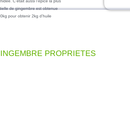
idée. C’était aussi l’épice la plus
tielle de gingembre est obtenue
00kg pour obtenir 2kg d’huile
 GINGEMBRE PROPRIETES