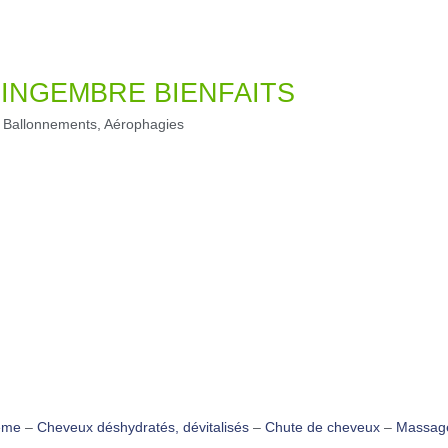
GINGEMBRE BIENFAITS
c, Ballonnements, Aérophagies
ème
–
Cheveux déshydratés, dévitalisés
–
Chute de cheveux
–
Massage