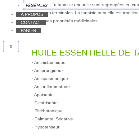
fleurs de la tanaisie annuelle sont regroupées en ca
VÉGÉTALES
grappes terminales. La tanaisie annuelle est tradition
À PROPOS
pour ses propriétés médicinales.
CONTACT
PANIER
X
HUILE ESSENTIELLE DE 
· Antihistamnique
· Antiprurigineux
· Antispasmodique
· Anti-inflammatoire
· Apaisante
· Cicatrisante
· Phlébotonique
· Calmante, Sédative
· Hypotenseur