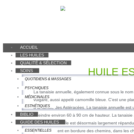
Aller
au
contenu
ACCUEIL
LES HUILES
QUALITÉ & SÉLECTION
HUILE E
SOINS
QUOTIDIENS & MASSAGES
PSYCHIQUES
La tanaisie annuelle, également connue sous le nom
MÉDICINALES
vulgare, aussi appelé camomille bleue. C’est une pl
ESTHÉTIQUES
à la famille des Astéracées. La tanaisie annuelle est
BIBLIO
atteindre environ 60 à 90 cm de hauteur. La tanaisie 
GUIDE DES HUILES
et d’Asie, mais elle est désormais largement répandu
ESSENTIELLES
pousse souvent en bordure des chemins, dans les cha