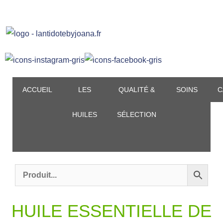
Aller
au
contenu
ACCUEIL
LES
QUALITÉ &
SOINS
C
HUILES
SÉLECTION
HUILE ESSENTIELLE DE