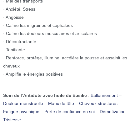
· Mal des transports
· Anxiété, Stress
· Angoisse
· Calme les migraines et céphalées
· Calme les douleurs musculaires et articulaires
· Décontractante
· Tonifiante
· Renforce, protège, illumine, accélère la pousse et assainit les
cheveux
· Amplifie le énergies positives
Soin de l’Antidote avec huile de Basilic
:
Ballonnement
–
Douleur menstruelle
–
Maux de tête
–
Cheveux structurés
–
Fatigue psychique
–
Perte de confiance en soi
–
Démotivation
–
Tristesse