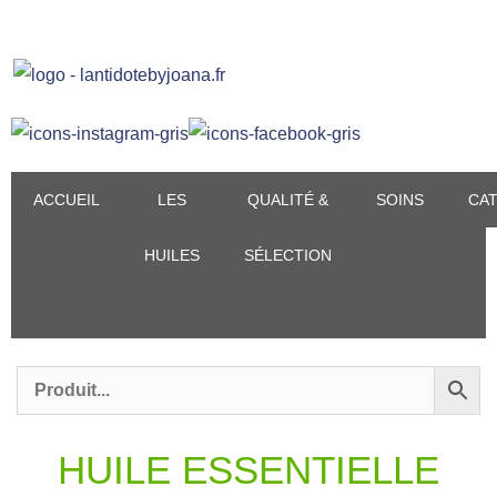
Aller
au
contenu
ACCUEIL
LES
QUALITÉ &
SOINS
CA
HUILES
SÉLECTION
HUILE ESSENTIELLE