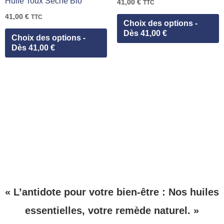
Huile Toux Sèche Bio
41,00
€
TTC
Les
L
41,00
€
TTC
Choix des options -
options
o
Dès 41,00 €
Choix des options -
peuvent
p
Dès 41,00 €
être
ê
choisies
c
sur
s
la
l
page
p
du
d
produit
p
« L’antidote pour votre bien-être : Nos huiles
essentielles, votre remède naturel. »