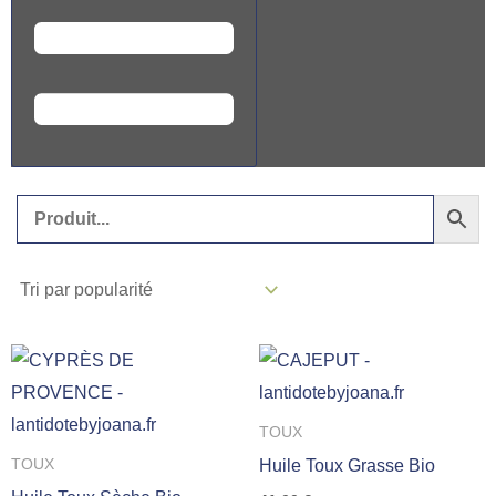
Ce
C
produit
p
a
a
TOUX
plusieurs
p
Huile Toux Grasse Bio
TOUX
variations.
v