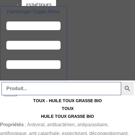
ESTHÉTIQUES
Hamburger Toggle Menu
BIBLIO
GUIDE DES HUILES
ESSENTIELLES
VÉGÉTALES
À PROPOS
CONTACT
PANIER
X
quantité
TOUX - HUILE TOUX GRASSE BIO
TOUX
de
HUILE TOUX GRASSE BIO
Huile
Propriétés
: Antiviral, antibactérien, antiparasitaire,
Toux
antifongique, anti catarrhale, expectorant, décongestionnant,