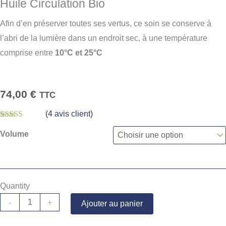
Huile Circulation Bio
Afin d’en préserver toutes ses vertus, ce soin se conserve à
l’abri de la lumière dans un endroit sec, à une température
comprise entre
10°C et 25°C
74,00
€
TTC
(
4
avis client)
Noté
4
5.00
sur
5 basé sur
Volume
notations
client
Quantity
-
+
Ajouter au panier