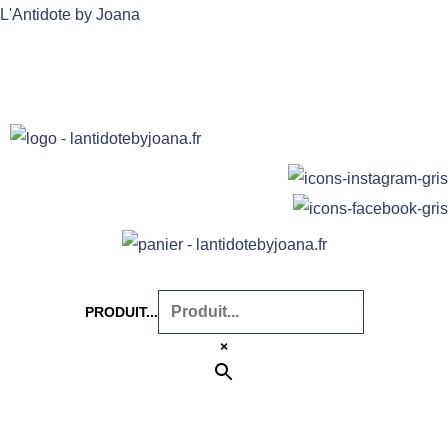
Aller
L'Antidote by Joana
au
contenu
PRODUIT...
×