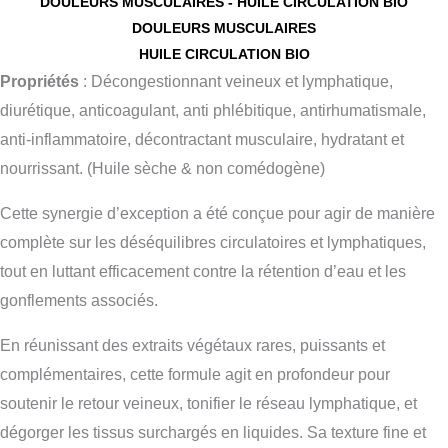
quantité
DOULEURS MUSCULAIRES - HUILE CIRCULATION BIO
DOULEURS MUSCULAIRES
de
HUILE CIRCULATION BIO
Huile
Propriétés
: Décongestionnant veineux et lymphatique,
Circulation
diurétique, anticoagulant, anti phlébitique, antirhumatismale,
Bio
anti-inflammatoire, décontractant musculaire, hydratant et
nourrissant. (Huile sèche & non comédogène)
Cette synergie d’exception a été conçue pour agir de manière
complète sur les déséquilibres circulatoires et lymphatiques,
tout en luttant efficacement contre la rétention d’eau et les
gonflements associés.
En réunissant des extraits végétaux rares, puissants et
complémentaires, cette formule agit en profondeur pour
soutenir le retour veineux, tonifier le réseau lymphatique, et
dégorger les tissus surchargés en liquides. Sa texture fine et