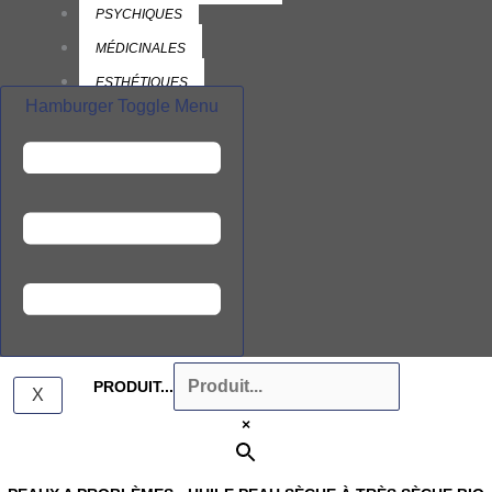
PSYCHIQUES
MÉDICINALES
ESTHÉTIQUES
Hamburger Toggle Menu
BIBLIO
GUIDE DES HUILES
ESSENTIELLES
VÉGÉTALES
À PROPOS
CONTACT
PANIER
PRODUIT...
X
×