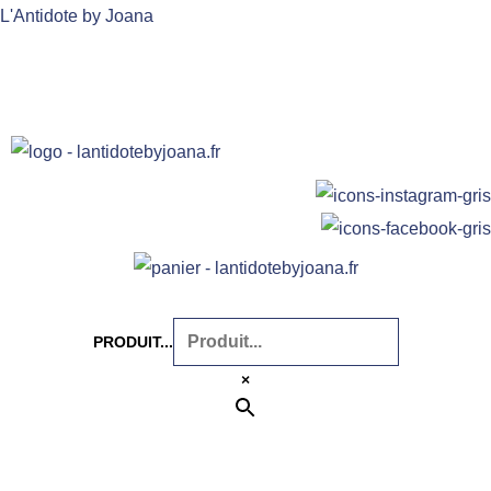
Aller
L'Antidote by Joana
au
contenu
PRODUIT...
×