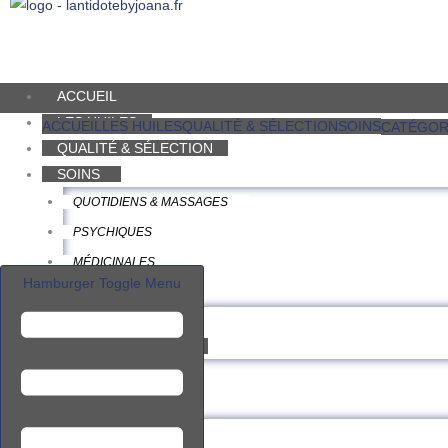
ACCUEIL
LES HUILES
ACCUEIL
LES HUILES
QUALITÉ & SÉLECTION
SOINS
CATÉGOR
QUALITÉ & SÉLECTION
SOINS
QUOTIDIENS & MASSAGES
PSYCHIQUES
MÉDICINALES
Hamburger Toggle Menu
ESTHÉTIQUES
BIBLIO
GUIDE DES HUILES
ESSENTIELLES
VÉGÉTALES
À PROPOS