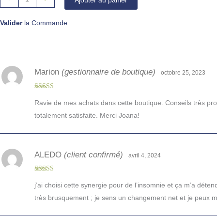
Ajouter au panier
Valider
la Commande
Marion
(gestionnaire de boutique)
octobre 25, 2023
Note
5
sur 5
Ravie de mes achats dans cette boutique. Conseils très pro, 
totalement satisfaite. Merci Joana!
ALEDO
(client confirmé)
avril 4, 2024
Note
5
sur 5
j’ai choisi cette synergie pour de l’insomnie et ça m’a dé
très brusquement ; je sens un changement net et je peux m