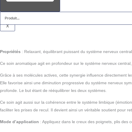
CONTACT
PANIER
X
quantité
de
Huile
Stress
Propriétés
: Relaxant, équilibrant puissant du système nerveux central,
&
Ce soin aromatique agit en profondeur sur le système nerveux central, en 
Surmenage
Bio
Grâce à ses molécules actives, cette synergie influence directement l
(Roll-
Elle favorise ainsi une diminution progressive du système nerveux symp
on)
profonde. Le but étant de rééquilibrer les deux systèmes.
Ce soin agit aussi sur la cohérence entre le système limbique (émotionn
faciliter les prises de recul. Il devient ainsi un véritable soutient po
Mode d’application
: Appliquez dans le creux des poignets, plis des co