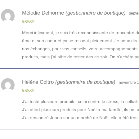
Mélodie Delhorme
(gestionnaire de boutique)
septe
Note
5
sur 5
Merci infiniment, je suis très reconnaissante de rencontré d
âme et son coeur et ça se ressent pleinement. Je peux dire
nos échanges, pour vos conseils, votre accompagnements ave
produits, mais j’ai hâte de tester des ce soir. On n’achète p
Hélène Coltro
(gestionnaire de boutique)
novembre 1
Note
5
sur 5
J’ai testé plusieurs produits, celui contre le stress, la cellu
J’ai offert plusieurs produits pour Noël à ma famille, ils ont 
J’ai rencontré Joana sur un marché de Noël, elle a été très