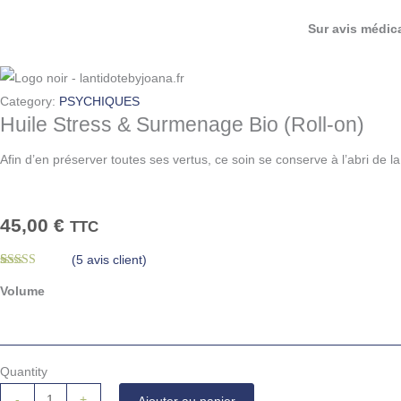
Sur avis médica
Category:
PSYCHIQUES
Huile Stress & Surmenage Bio (Roll-on)
Afin d’en préserver toutes ses vertus, ce soin se conserve à l’abri de
45,00
€
TTC
(
5
avis client)
Noté
5
5.00
sur 5 basé
Volume
sur
notations
client
Quantity
-
+